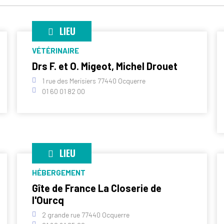
LIEU
VÉTÉRINAIRE
Drs F. et O. Migeot, Michel Drouet
1 rue des Merisiers 77440 Ocquerre
01 60 01 82 00
LIEU
HÉBERGEMENT
Gîte de France La Closerie de
l'Ourcq
2 grande rue 77440 Ocquerre