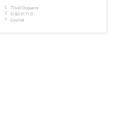
77440 Ocquerre
01 60 01 71 13
Courriel