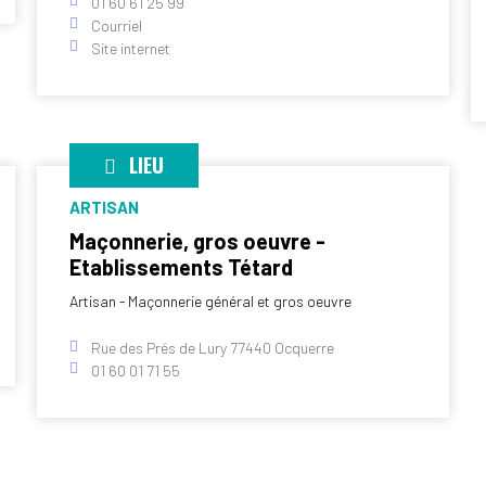
01 60 61 25 99
Courriel
Site internet
LIEU
ARTISAN
Maçonnerie, gros oeuvre -
Etablissements Tétard
Artisan - Maçonnerie général et gros oeuvre
Rue des Prés de Lury 77440 Ocquerre
01 60 01 71 55