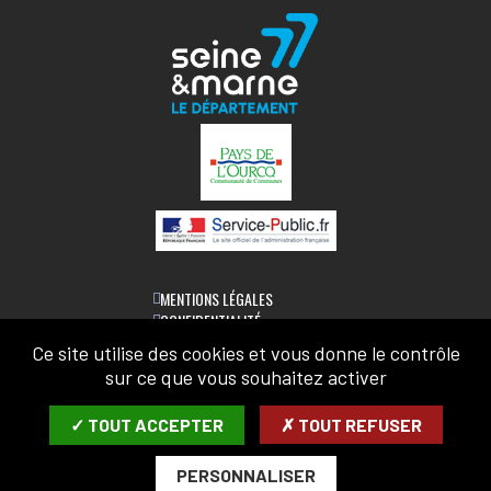
MENTIONS LÉGALES
CONFIDENTIALITÉ
ACCESSIBILITÉ
Ce site utilise des cookies et vous donne le contrôle
PLAN DU SITE
sur ce que vous souhaitez activer
LETTRE D'INFORMATION
✓ TOUT ACCEPTER
✗ TOUT REFUSER
SAISIR VOTRE COURRIEL:
PERSONNALISER