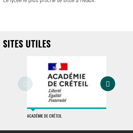
Le lycée le plus proche se situe à Meaux.
SITES UTILES
ACADÉMIE DE CRÉTEIL
MINISTÈRE É
SPORTS