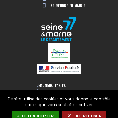
SE RENDRE EN MAIRIE
MENTIONS LÉGALES
CONFIDENTIALITÉ
ACCESSIBILITÉ
Ce site utilise des cookies et vous donne le contrôle
PLAN DU SITE
sur ce que vous souhaitez activer
LETTRE D'INFORMATION
✓ TOUT ACCEPTER
✗ TOUT REFUSER