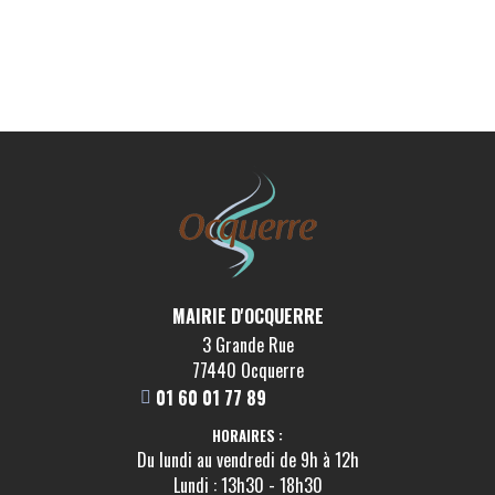
VOIR LA FICHE
INFIRMIER
Cab. infirmier - Lambert-Parigi
VOIR LA FICHE
INFIRMIER
Cab. Infirmier - Remere
VOIR LA FICHE
MAIRIE D'OCQUERRE
3 Grande Rue
77440 Ocquerre
MÉDECIN
01 60 01 77 89
Docteur Chastagnol Martial
HORAIRES :
Du lundi au vendredi de 9h à 12h
VOIR LA FICHE
Lundi : 13h30 - 18h30