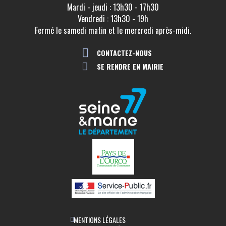
Mardi - jeudi : 13h30 - 17h30
MÉDECIN
Vendredi : 13h30 - 19h
Docteur Madalina MANEA
Fermé le samedi matin et le mercredi après-midi.
CONTACTEZ-NOUS
VOIR LA FICHE
SE RENDRE EN MAIRIE
MÉDECIN
Docteur Patrick Boucher
VOIR LA FICHE
MÉDECIN
Docteur Streith
VOIR LA FICHE
MENTIONS LÉGALES