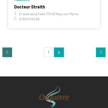
Docteur Streith
6 route de la Ferté 77440 Mary-sur-Marne
01 60 01 65 66
1
2